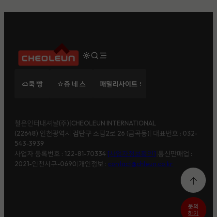
쿡 빵
쥬 네 스
패밀리사이트
filter_drama
star
철은인터내셔날(주)ㅤ
|
ㅤCHEOLEUN INTERNATIONAL
(22648) 인천광역시
검단구
소담2로 26 (금곡동)ㅤ
|
대표번호 : 032-
543-3939
사업자 등록번호 : 122-81-70334
[사업자정보확인]
|
ㅤ통신판매업 :
2021-인천서구-0690ㅤ
|
ㅤ개인정보 :
contact@chleun.co.kr
문의
하기