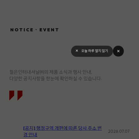
NOTICE · EVENT
close
오늘 하루 열지 않기
철은인터내셔날㈜의 제품 소식과 행사 안내,
다양한 공지사항을 한눈에 확인하실 수 있습니다.
[공지] 행정구역 개편에 따른 당사 주소 변
2026.07.07
경 안내